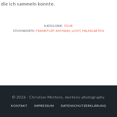
 die ich sammeln konnte.
KATEGORIE:
TOUR
STICHWORTE:
FRANKFURT AM MAIN
,
LICHT
,
PALMGARTEN
© 2026 ·
Christian Mertens, mertens-photography
KONTAKT
IMPRESSUM
DATENSCHUTZERKLÄRUNG