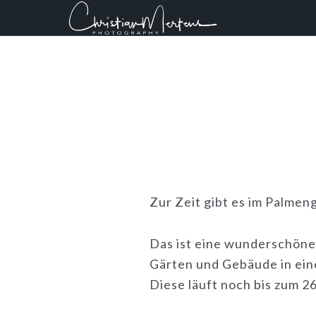
Zur
Zum
Zur
Hauptnavigation
Inhalt
Fußzeile
springen
springen
springen
Zur Zeit gibt es im Palmen
Das ist eine wunderschöne 
Gärten und Gebäude in ein
Diese läuft noch bis zum 2