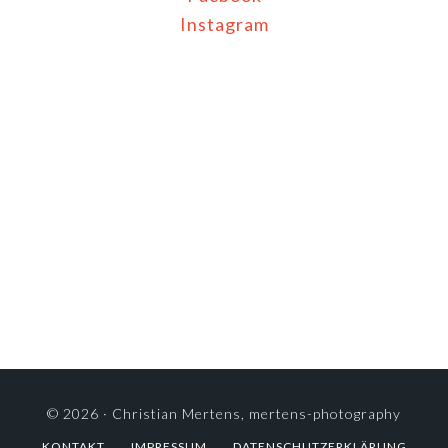
Instagram
© 2026 ·
Christian Mertens, mertens-photography
KONTAKT
IMPRESSUM
DATENSCHUTZERKLÄRUNG