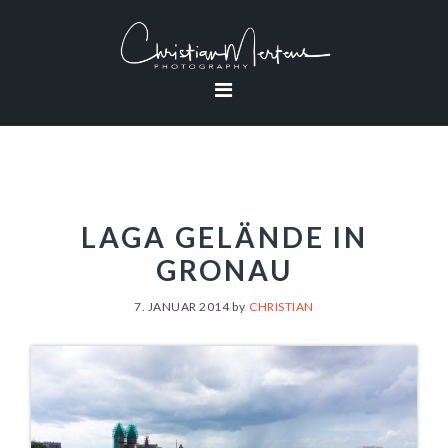
Zur
Zum
Zur
Hauptnavigation
Inhalt
Fußzeile
springen
springen
springen
LAGA GELÄNDE IN
GRONAU
7. JANUAR 2014
by
CHRISTIAN